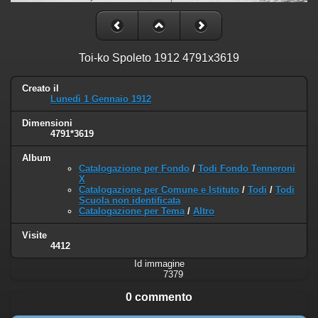
Toi-ko Spoleto 1912 4791x3619
Creato il
Lunedì 1 Gennaio 1912
Dimensioni
4791*3619
Album
Catalogazione per Fondo
/
Todi Fondo Tenneroni
X
Catalogazione per Comune e Istituto
/
Todi
/
Todi
Scuola non identificata
Catalogazione per Tema
/
Altro
Visite
4412
Id immagine
7379
0 commento